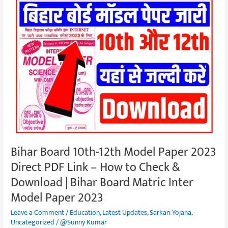
Bihar
Board
10th-
12th
Model
Paper
2023
Direct
PDF
Link
–
How
Bihar Board 10th-12th Model Paper 2023
to
Direct PDF Link – How to Check &
Check
Download | Bihar Board Matric Inter
&
Download
Model Paper 2023
|
Leave a Comment
/
Education
,
Latest Updates
,
Sarkari Yojana
,
Bihar
Uncategorized
/
@Sunny Kumar