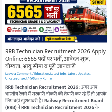
Recruitment
2026
Apply
Online:
6565
पदों
पर
भर्ती,
RRB Technician Recruitment 2026 Apply
आवेदन
Online: 6565 पदों पर भर्ती, आवेदन शुरू,
शुरू,
योग्यता,
योग्यता, आयु सीमा व पूरी जानकारी
आयु
Leave a Comment
/
Education
,
Latest Jobs
,
Latest Updates
,
सीमा
Uncategorized
/
@Sunny Kumar
व
RRB Technician Recruitment 2026
: अगर आप
पूरी
भारतीय रेलवे में सरकारी नौकरी की तैयारी कर रहे हैं तो आपके
जानकारी
लिए बड़ी खुशखबरी है।
Railway Recruitment Board
(RRB)
ने
RRB Technician Recruitment 2026
के