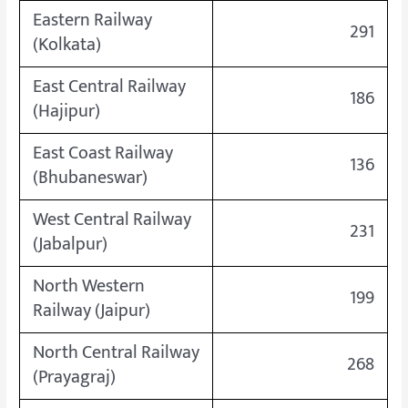
Eastern Railway
291
(Kolkata)
East Central Railway
186
(Hajipur)
East Coast Railway
136
(Bhubaneswar)
West Central Railway
231
(Jabalpur)
North Western
199
Railway (Jaipur)
North Central Railway
268
(Prayagraj)