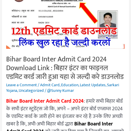
Inter
Admit
Card
2024
Download
Link
:
बिहार
Bihar Board Inter Admit Card 2024
इंटर
Download Link : बिहार इंटर का फाइनल
का
फाइनल
एडमिट कार्ड जारी हुआ यहा से जल्दी करे डाउनलोड
एडमिट
Leave a Comment
/
Admit Card
,
Education
,
Latest Updates
,
Sarkari
कार्ड
Yojana
,
Uncategorized
/
@Sunny Kumar
जारी
Bihar Board Inter Admit Card 2024
: हमारे सभी बिहार बोर्ड
हुआ
के सभी इंटर स्टूडेंट्स जो कि, अपने – अपने इंटर बोर्ड एग्जाम्स 2024
यहा
के एडमिट कार्ड के जारी होने का इंतजार कर रहे है उनके लिए अच्छी
से
खबर है कि, अभी-अभी बिहार बोर्ड द्धारा
Bihar Board Inter
जल्दी