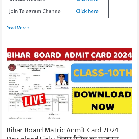
Join Telegram Channel
Click here
Read More »
Bihar
Board
Matric
Admit
Card
2024
Download
Link
:
बिहार
Bihar Board Matric Admit Card 2024
मैट्रिक
का