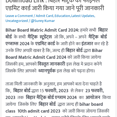
Download Link : बिहार मैट्रिक का फाइनल
फाइनल
एडमिट कार्ड जारी किया गया जाने पूरी जानकारी
एडमिट
Leave a Comment
/
Admit Card
,
Education
,
Latest Updates
,
कार्ड
Uncategorized
/
@Sunny Kumar
जारी
Bihar Board Matric Admit Card 2024:
हमारे सभी
बिहार
किया
बोर्ड
के सभी
मैट्रिक स्टूडेंट्स
जो कि, अपने – अपने
मैट्रिक बोर्ड
गया
एग्जाम्स 2024
के
एडमिट कार्ड
के जारी होने का
इंतजार
कर रहे है
जाने
उनके लिए अच्छी खबर है कि, जल्द ही
बिहार बोर्ड
द्धारा
Bihar
पूरी
Board Matric Admit Card 2024
को जारी किया जायेगा
जानकारी
जिसकी हम, आपको
विस्तृत जानकारी
इस लेख मे प्रदान करेगे
जिसके लिए आपको
ध्यानपूर्वक
इस लेख को पढ़ना होगा।
ताजा मिली जानकारी के अनुसार, हम आपको बता देना चाहते है
कि,
बिहार बोर्ड
द्धारा 15
फरवरी, 2023
से लेकर
23 फरवरी,
2023
तक
बिहार मैट्रिक बोर्ड एग्जाम 2024
का
आयोजन
किया
जायेगा जिसके लिए
बिहार बोर्ड
द्धारा जल्द ही
bihar board
class 10th admit card 2023
को जारी किया जाेयगा जिसकी