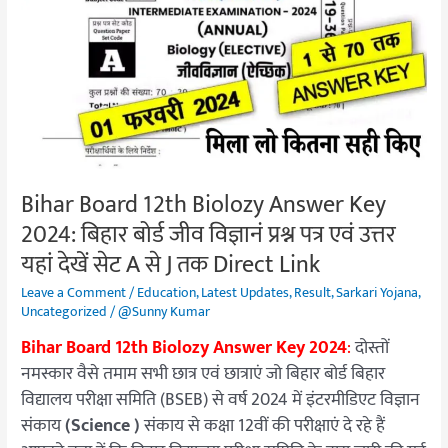
12th
Biolozy
Answer
Key
2024:
बिहार
बोर्ड
जीव
Bihar Board 12th Biolozy Answer Key
विज्ञानं
2024: बिहार बोर्ड जीव विज्ञानं प्रश्न पत्र एवं उत्तर
प्रश्न
पत्र
यहां देखें सेट A से J तक Direct Link
एवं
Leave a Comment
/
Education
,
Latest Updates
,
Result
,
Sarkari Yojana
,
उत्तर
Uncategorized
/
@Sunny Kumar
यहां
Bihar Board 12th Biolozy Answer Key 2024
:
दोस्तों
देखें
नमस्कार वैसे तमाम सभी छात्र एवं छात्राएं जो बिहार बोर्ड बिहार
सेट
विद्यालय परीक्षा समिति (BSEB) से वर्ष 2024 में इंटरमीडिएट विज्ञान
A
संकाय
(Science )
संकाय से कक्षा 12वीं की परीक्षाएं दे रहे हैं
से