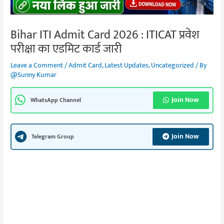
Bihar ITI Admit Card 2026 : ITICAT प्रवेश
परीक्षा का एडमिट कार्ड जारी
Leave a Comment
/
Admit Card
,
Latest Updates
,
Uncategorized
/ By
@Sunny Kumar
Join Now
WhatsApp Channel
Join Now
Telegram Group