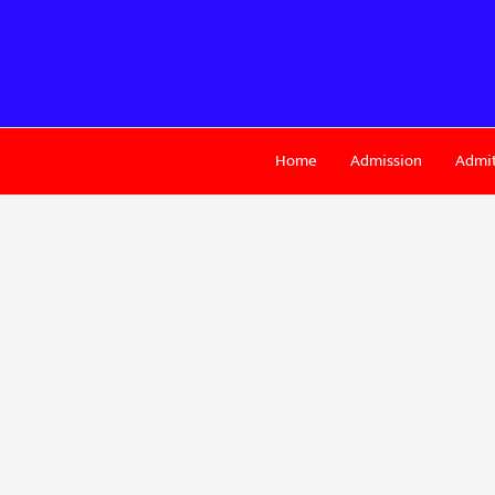
Skip
to
content
Home
Admission
Admit