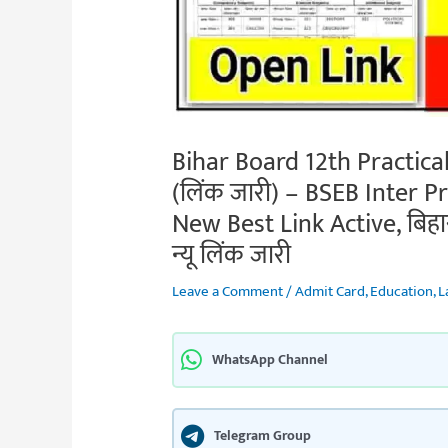
Bihar Board 12th Practic
(लिंक जारी) – BSEB Inter 
New Best Link Active, बिहार 
न्यू लिंक जारी
Leave a Comment
/
Admit Card
,
Education
,
L
WhatsApp Channel
Telegram Group