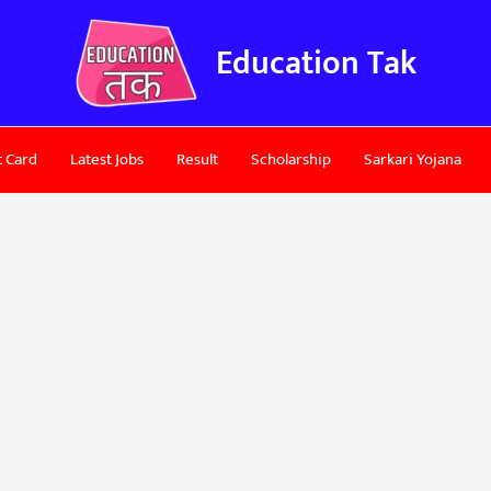
Education Tak
 Card
Latest Jobs
Result
Scholarship
Sarkari Yojana