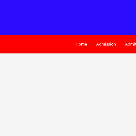
Skip
to
content
Home
Admission
Admit