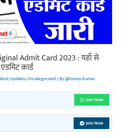
ginal Admit Card 2023 : यहाँ से
एडमिट कार्ड
atest Updates
,
Uncategorized
/ By
@Sunny Kumar
Join Now
Join Now