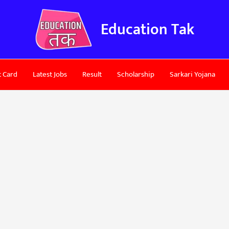
Education Tak
 Card
Latest Jobs
Result
Scholarship
Sarkari Yojana