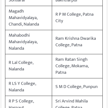
Sohsarai
Bakhtiarpur
Magadh
R P M College, Patna
Mahavidyalaya,
City
Chandi, Nalanda
Mahabodhi
Ram Krishna Dwarika
Mahavidyalaya,
College, Patna
Nalanda
Ram Ratan Singh
R Lal College,
College, Mokama,
Nalanda
Patna
R LS Y College,
S M D College, Punpun
Nalanda
R P S College,
Sri Arvind Mahila
Harnaut
College, Patna