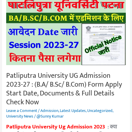
Patliputra
University
UG
Admission
2023-
27
:
(B.A/
B.Sc/
B.Com)
Patliputra University UG Admission
Form
2023-27 : (B.A/ B.Sc/ B.Com) Form Apply
Apply
Start
Start Date, Documents & Full Details
Date,
Check Now
Documents
Leave a Comment
/
Admission
,
Latest Updates
,
Uncategorized
,
&
University News
/
@Sunny Kumar
Full
Patliputra University Ug Admission 2023
: क्या
Details