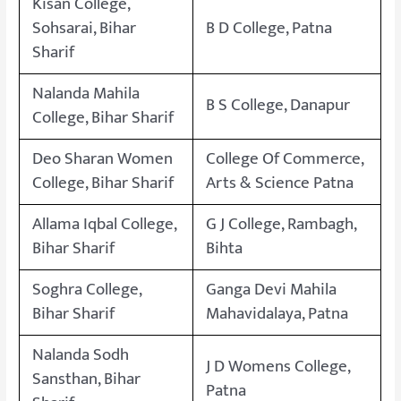
Kisan College,
Sohsarai, Bihar
B D College, Patna
Sharif
Nalanda Mahila
B S College, Danapur
College, Bihar Sharif
Deo Sharan Women
College Of Commerce,
College, Bihar Sharif
Arts & Science Patna
Allama Iqbal College,
G J College, Rambagh,
Bihar Sharif
Bihta
Soghra College,
Ganga Devi Mahila
Bihar Sharif
Mahavidalaya, Patna
Nalanda Sodh
J D Womens College,
Sansthan, Bihar
Patna