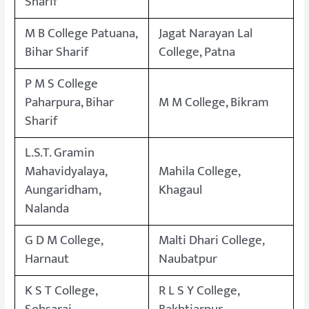
Sharif
M B College Patuana,
Jagat Narayan Lal
Bihar Sharif
College, Patna
P M S College
Paharpura, Bihar
M M College, Bikram
Sharif
L.S.T. Gramin
Mahavidyalaya,
Mahila College,
Aungaridham,
Khagaul
Nalanda
G D M College,
Malti Dhari College,
Harnaut
Naubatpur
K S T College,
R L S Y College,