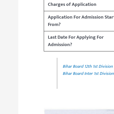
Charges of Application
Application For Admission Star
From?
Last Date For Applying For
Admission?
Bihar Board 12th 1st Division 
Bihar Board Inter 1st Divisio