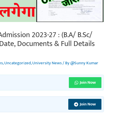
Admission 2023-27 : (B.A/ B.Sc/
Date, Documents & Full Details
es
,
Uncategorized
,
University News
/ By
@Sunny Kumar
Join Now
Join Now