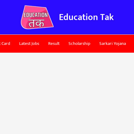
Education Tak
 Card
Latest Jobs
Result
Scholarship
Sarkari Yojana