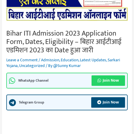
Bihar ITI Admission 2023 Application
Form, Dates, Eligibility – बिहार आईटीआई
एडमिशन 2023 का Date हुआ जारी
Leave a Comment
/
Admission
,
Education
,
Latest Updates
,
Sarkari
Yojana
,
Uncategorized
/ By
@Sunny Kumar
Join Now
WhatsApp Channel
Join Now
Telegram Group