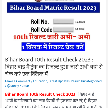
10th
Result
Check
2023
:
बिहार
बोर्ड
मैट्रिक
का
रिजल्ट
Bihar Board 10th Result Check 2023 :
हुआ
बिहार बोर्ड मैट्रिक का रिजल्ट हुआ जारी अभी यहां से
जारी
चेक करे एक क्लिक में
अभी
यहां
Leave a Comment
/
Education
,
Latest Updates
,
Result
,
Uncategorized
से
/
@Sunny Kumar
चेक
Bihar Board 10th Result Check 2023
: बिहार बोर्ड
करे
10वीं के परिणामों का छात्र बेसब्री से इंतजार कर रहे है. बिहार
एक
बोर्ड 10वीं के छात्रों के लिए बड़ी खबर सामने आ रही है. बता दें कि