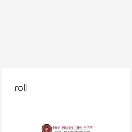
roll
Bihar
Board