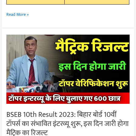
Read More »
BSEB
10th
Result
2023:
बिहार
बोर्ड
10वीं
टॉपर्स
का
संभावित
BSEB 10th Result 2023: बिहार बोर्ड 10वीं
इंटरव्यू
टॉपर्स का संभावित इंटरव्यू शुरू, इस दिन जारी होगा
शुरू,
इस
मैट्रिक का रिजल्ट