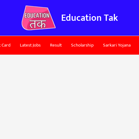
Education Tak
 Card
Latest Jobs
Result
Scholarship
Sarkari Yojana