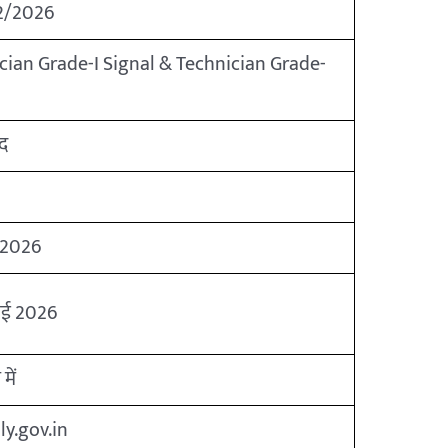
2/2026
cian Grade-I Signal & Technician Grade-
द
e
 2026
ाई 2026
में
ly.gov.in