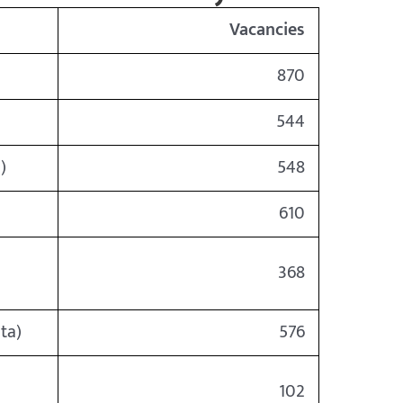
Vacancies
870
544
)
548
610
368
ta)
576
102