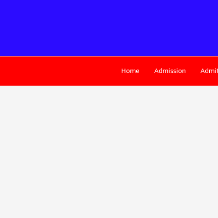
Skip
to
content
Home
Admission
Admit