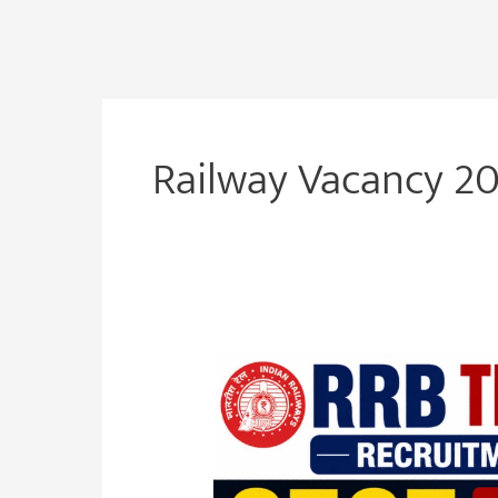
Railway Vacancy 2
RRB
Technician
Recruitment
2026
Apply