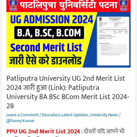
Patliputra
University
UG
2nd
Merit
List
2024
जारी
हुआ
(Link):
Patliputra University UG 2nd Merit List
Patliputra
2024 जारी हुआ (Link): Patliputra
University
BA
University BA BSc BCom Merit List 2024-
BSc
28
BCom
Leave a Comment
/
Education
,
Latest Updates
,
University News
/
Merit
@Sunny Kumar
List
PPU UG 2nd Merit List 2024
: दोस्तों यदि आपने भी
2024-