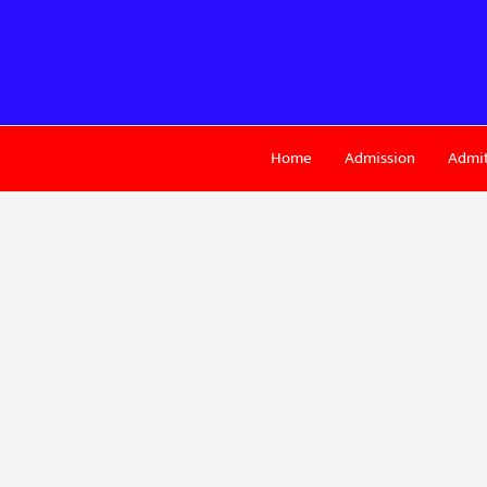
Skip
to
content
Home
Admission
Admit