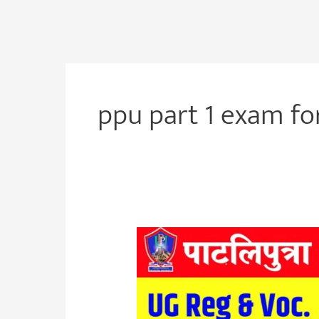
ppu part 1 exam f
PPU
Part
3
Exam
Form