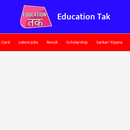
Education Tak
 Card
Latest Jobs
Result
Scholarship
Sarkari Yojana