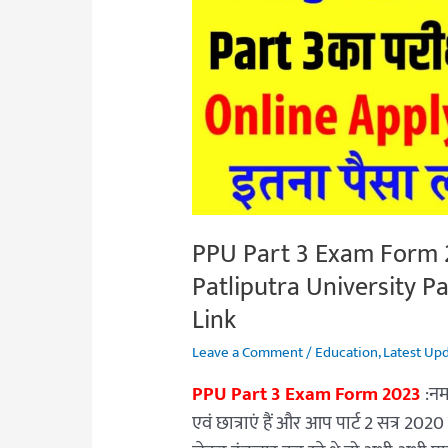
2023
Fill
Up
शुरू
हुआ
(2020-
23):
Patliputra
PPU Part 3 Exam Form 20
University
Part
Patliputra University 
3
Link
Exam
Leave a Comment
/
Education
,
Latest Up
Form
Apply
PPU Part 3 Exam Form 2023
:नमस
Date
एवं छात्राएं हैं और आप पार्ट 2 सत्र 2020 
&