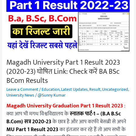
Part
1
Result
2023
(2020-
23)
घोषित
Link:
Magadh University Part 1 Result 2023
Check
(2020-23) घोषित Link: Check करें BA BSc
करें
BA
BCom Results
BSc
Leave a Comment
/
Education
,
Latest Updates
,
Result
,
Uncategorized
,
BCom
University News
/
@Sunny Kumar
Results
Magadh University Graduation Part 1 Result 2023
:
क्या आप भी मगध विश्वविद्यालय के
स्नातक पार्ट-1 – (B.A B.Sc
B.Com) सत्र 2020-23
के छात्र है और आप काफी बेसब्री से अपने
MU Part 1 Result 2023
का इंतजार कर रहे हैं तो आप सभी के