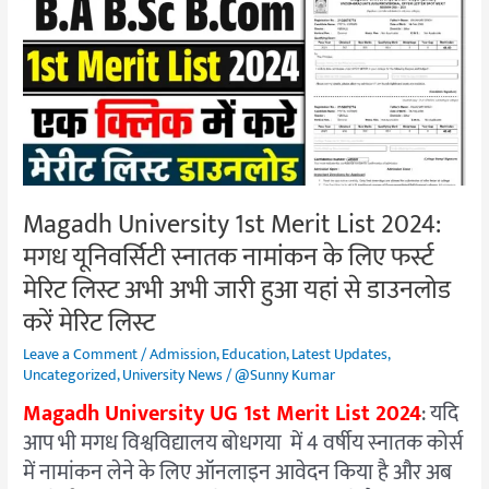
1st
Merit
List
2024:
मगध
यूनिवर्सिटी
स्नातक
नामांकन
Magadh University 1st Merit List 2024:
के
मगध यूनिवर्सिटी स्नातक नामांकन के लिए फर्स्ट
लिए
फर्स्ट
मेरिट लिस्ट अभी अभी जारी हुआ यहां से डाउनलोड
मेरिट
करें मेरिट लिस्ट
लिस्ट
Leave a Comment
/
Admission
,
Education
,
Latest Updates
,
अभी
Uncategorized
,
University News
/
@Sunny Kumar
अभी
Magadh University UG 1st Merit List 2024
: यदि
जारी
आप भी मगध विश्वविद्यालय बोधगया में 4 वर्षीय स्नातक कोर्स
हुआ
में नामांकन लेने के लिए ऑनलाइन आवेदन किया है और अब
यहां