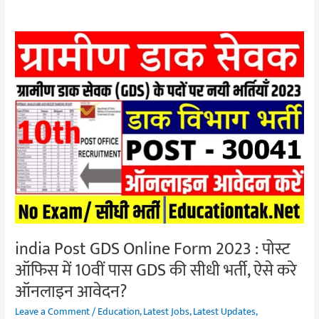
india
Post
GDS
Online
Form
2023
:
पोस्ट
ऑफिस
में
10वीं
पास
india Post GDS Online Form 2023 : पोस्ट
GDS
ऑफिस में 10वीं पास GDS की सीधी भर्ती, ऐसे करे
की
ऑनलाइन आवेदन?
सीधी
भर्ती,
Leave a Comment
/
Education
,
Latest Jobs
,
Latest Updates
,