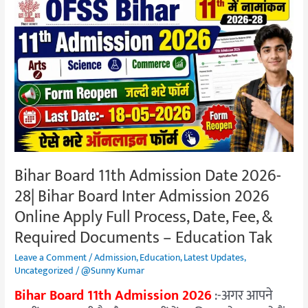
Bihar
Board
11th
Admission
Date
2026-
28|
Bihar
Board
Inter
Bihar Board 11th Admission Date 2026-
Admission
28| Bihar Board Inter Admission 2026
2026
Online
Online Apply Full Process, Date, Fee, &
Apply
Required Documents – Education Tak
Full
Leave a Comment
/
Admission
,
Education
,
Latest Updates
,
Process,
Uncategorized
/
@Sunny Kumar
Date,
Bihar Board 11th Admission 2026
:-अगर आपने
Fee,