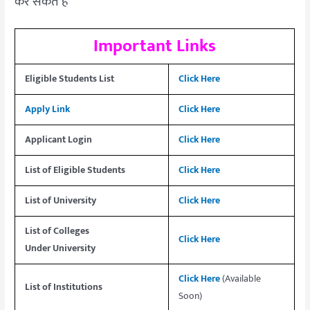
कर सकते हैं
Important Links
Eligible Students
List
Click Here
Apply Link
Click Here
Applicant Login
Click Here
List of Eligible Students
Click Here
List of
University
Click Here
List of Colleges
Click Here
Under
University
Click Here
(Available
List of
Institutions
Soon)