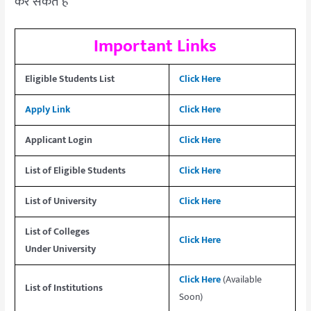
कर सकते हैं
Important Links
Eligible Students
List
Click Here
Apply Link
Click Here
Applicant Login
Click Here
List of Eligible Students
Click Here
List of
University
Click Here
List of Colleges
Click Here
Under
University
Click Here
(Available
List of
Institutions
Soon)