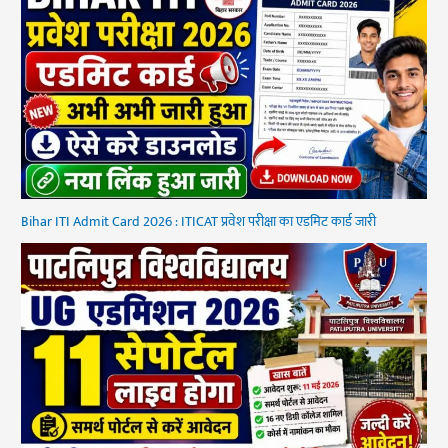
Bihar ITI Admit Card 2026 : ITICAT प्रवेश परीक्षा का एडमिट कार्ड जारी