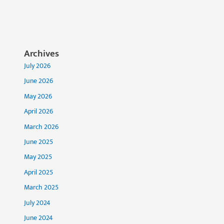
Archives
July 2026
June 2026
May 2026
April 2026
March 2026
June 2025
May 2025
April 2025
March 2025
July 2024
June 2024