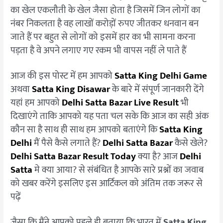
का खेल एकलौती के खेल जैसा होता है जिसमें जिन लोगों का
नंबर निकलता है वह लाखों करोड़ों रुपए जीतकर धनवान बन
जाते हैं पर बहुत से लोगों को इसमें हार का भी सामना करना
पड़ता है वे अपने लगाए गए रकम भी वापस नहीं ले पाते हैं
आज की इस पोस्ट में हम आपको
Satta King Delhi Game
अथवा
Satta King Disawar
के बारे में संपूर्ण जानकारी देंगे
यहां हम आपको
Delhi Satta Bazar Live Result
भी
दिखाएंगे ताकि आपको यह पता चल सके कि आज का सही अंक
कौन सा है साथ ही साथ हम आपको बताएंगे कि
Satta King
Delhi
मैं पैसे कैसे लगाते हैं?
Delhi Satta Bazar
कैसे खेले?
Delhi Satta Bazar Result Today
क्या है? आज
Delhi
Satta
मे क्या आया? से संबंधित है आपके सारे प्रश्नों का जवाब
को खबर करेंगे इसलिए इस आर्टिकल को अंतिम तक जरूर से
पढ़ें
जैसा कि मैंने आपको पहले ही बताया कि भारत में
Satta King