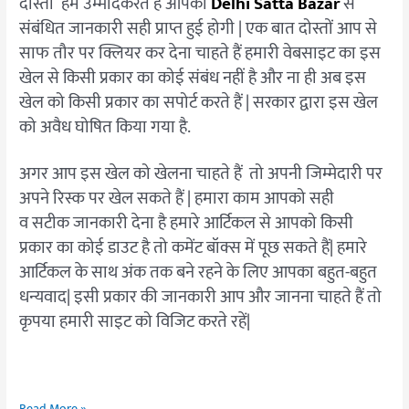
दोस्तों हम उम्मीदकरते हैं आपको
Delhi Satta Bazar
से
संबंधित जानकारी सही प्राप्त हुई होगी | एक बात दोस्तों आप से
साफ तौर पर क्लियर कर देना चाहते हैं हमारी वेबसाइट का इस
खेल से किसी प्रकार का कोई संबंध नहीं है और ना ही अब इस
खेल को किसी प्रकार का सपोर्ट करते हैं | सरकार द्वारा इस खेल
को अवैध घोषित किया गया है.
अगर आप इस खेल को खेलना चाहते हैं तो अपनी जिम्मेदारी पर
अपने रिस्क पर खेल सकते हैं | हमारा काम आपको सही
व सटीक जानकारी देना है हमारे आर्टिकल से आपको किसी
प्रकार का कोई डाउट है तो कमेंट बॉक्स में पूछ सकते हैं| हमारे
आर्टिकल के साथ अंक तक बने रहने के लिए आपका बहुत-बहुत
धन्यवाद| इसी प्रकार की जानकारी आप और जानना चाहते हैं तो
कृपया हमारी साइट को विजिट करते रहें|