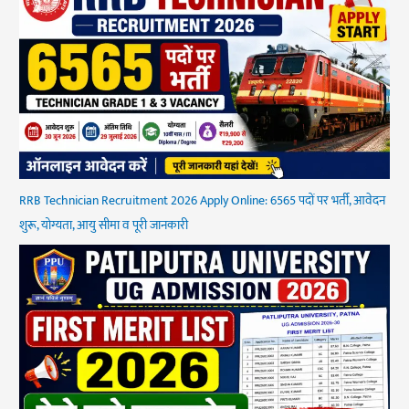
RRB Technician Recruitment 2026 Apply Online: 6565 पदों पर भर्ती, आवेदन
शुरू, योग्यता, आयु सीमा व पूरी जानकारी