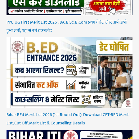
PPU UG First Merit List 2026 : BA, B.Sc, B.Com प्रथम मेरिट लिस्ट अभी अभी
हुआ जारी, यहां से करें डाउनलोड
Bihar BEd Merit List 2026 (1st Round Out): Download CET-BED Merit
List, Cut Off, Merit List & Counselling Details