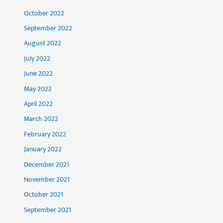
October 2022
September 2022
August 2022
July 2022
June 2022
May 2022
April 2022
March 2022
February 2022
January 2022
December 2021
November 2021
October 2021
September 2021