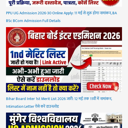
PPU UG Admission 2026-30 Online Apply: 11 मई से शुरू होगा नामांकन, BA
BSc BCom Admission Full Details
Bihar Board Inter 1st Merit List 2026 जारी: 12 मई तक 11वीं में नामांकन,
Intimation Letter ऐसे करें डाउनलोड