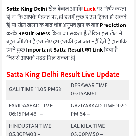
Satta King Delhi
खेल केवल आपके
Luck
पर निर्भर करता
है| ना कि आपके मेहनत पर, हां इसमें कुछ है ऐसे ट्रिक्स हो सकते
हैं| या खेल खेलने के बाद थोड़े अनुभव होने के बाद
Prediction
करके
Result Guess
किया जा सकता है लेकिन इस खेल में
बहुत जोखिम है इसलिए हम इसकी इजाजत नहीं देते हैं हालांकि
हमने कुछ
Important Satta Result का Link
दिया है
जिससे आपको मदद मिल सकता है|
Satta King Delhi Result Live Update
DESAWAR TIME
GALI TIME 11:05 PM63
05:15AM61
FARIDAABAD TIME
GAZIYABAAD TIME 9:20
06:15PM 48 –
PM 64 –
HINDUSTAN TIME
LAL KILA TIME
05:30PM03 –
05:00PM50 –