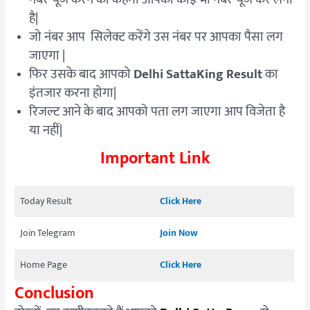
है|
जो नंबर आप सिलेक्ट करेंगे उस नंबर पर आपका पैसा लग
जाएगा |
फिर उसके बाद आपको
Delhi Satta
King Result
का
इंतजार करना होगा|
रिजल्ट आने के बाद आपको पता लग जाएगा आप विजेता है
या नहीं|
Important Link
Today Result
Click Here
Join Telegram
Join Now
Home Page
Click Here
Conclusion