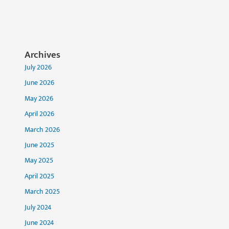
Archives
July 2026
June 2026
May 2026
April 2026
March 2026
June 2025
May 2025
April 2025
March 2025
July 2024
June 2024