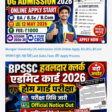
Munger University UG Admission 2026 Online Apply: BA, BSc, BCom
नामांकन शुरू, यहां देखें Last Date, Fees और Apply Process