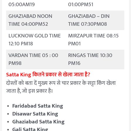
05:00AM19
01:00PM51
GHAZIABAD NOON
GHAZIABAD – DIN
TIME 04:00PM52
TIME 07:30PM08
LUCKNOW GOLD TIME
MIRZAPUR TIME 08:15
12:10 PM18
PM01
VARDAN TIME 05 : 00
RINGAS TIME 10:30
PM98
PM16
Satta King कितने प्रकार से खेला जाता है?
दोस्तों को बता दें मुख्य रूप से चार प्रकार के सट्टा किंग खेला
जाता है, जो इस प्रकार है।
Faridabad Satta King
Disawar Satta King
Ghaziabad Satta King
Gali Satta King