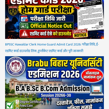
BPSSC Hawaldar Clerk Home Guard Admit Card 2026: परीक्षा तिथि, ई-
एडमिट कार्ड डाउनलोड लिंक, डुप्लीकेट एडमिट कार्ड और पूरी जानकारी