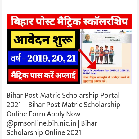
Bihar
Post
Matric
Scholarship
Portal
2021
–
Bihar
Post
Matric
Bihar Post Matric Scholarship Portal
Scholarship
2021 – Bihar Post Matric Scholarship
Online
Form
Online Form Apply Now
Apply
@pmsonline.bih.nic.in | Bihar
Now
Scholarship Online 2021
@pmsonline.bih.nic.in