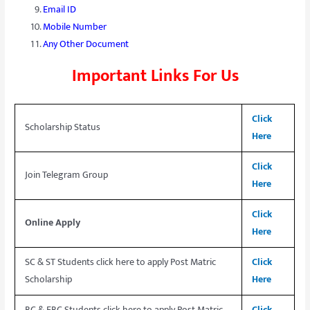
Email ID
Mobile Number
Any Other Document
Important Links For Us
Click
Scholarship Status
Here
Click
Join Telegram Group
Here
Click
Online Apply
Here
SC & ST Students click here to apply Post Matric
Click
Scholarship
Here
BC & EBC Students click here to apply Post Matric
Click