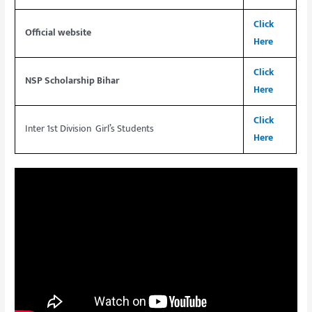
Click
Official website
Here
Click
NSP Scholarship Bihar
Here
Click
Inter 1st Division Girl’s Students
Here