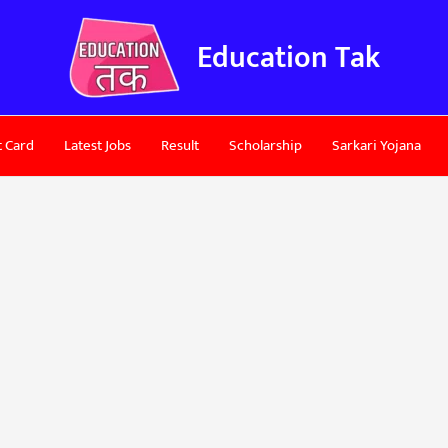
Education Tak
 Card
Latest Jobs
Result
Scholarship
Sarkari Yojana