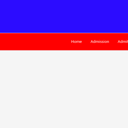
Skip
to
content
Home
Admission
Admit