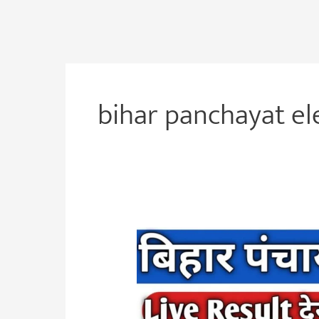
bihar panchayat ele
Bihar
Panchayat
Elecation
Result
2021