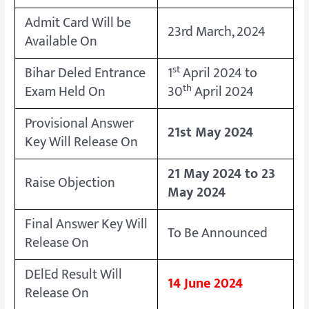
Admit Card Will be
23rd March, 2024
Available On
st
Bihar Deled Entrance
1
April 2024 to
th
Exam Held On
30
April 2024
Provisional Answer
21st May 2024
Key Will Release On
21 May 2024 to 23
Raise Objection
May 2024
Final Answer Key Will
To Be Announced
Release On
DElEd Result Will
14 June 2024
Release On