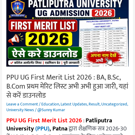
PPU
UG
First
Merit
List
2026
:
BA,
B.Sc,
B.Com
PPU UG First Merit List 2026 : BA, B.Sc,
प्रथम
B.Com प्रथम मेरिट लिस्ट अभी अभी हुआ जारी, यहां
मेरिट
लिस्ट
से करें डाउनलोड
अभी
Leave a Comment
/
Education
,
Latest Updates
,
Result
,
Uncategorized
,
अभी
University News
/
@Sunny Kumar
हुआ
PPU UG First Merit List 2026
:
Patliputra
जारी,
University
(PPU)
, Patna
द्वारा शैक्षणिक सत्र 2026-30
यहां