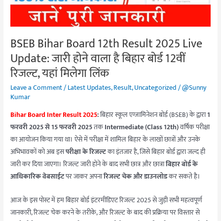
Update:
जारी
होने
BSEB Bihar Board 12th Result 2025 Live
वाला
Update: जारी होने वाला है बिहार बोर्ड 12वीं
है
बिहार
रिजल्ट, यहां मिलेगा लिंक
बोर्ड
Leave a Comment
/
Latest Updates
,
Result
,
Uncategorized
/
@Sunny
12वीं
Kumar
रिजल्ट,
Bihar Board Inter Result 2025
:
बिहार स्कूल एग्जामिनेशन बोर्ड (BSEB) के द्वारा
1
यहां
फरवरी 2025 से 15 फरवरी 2025
तक
Intermediate (Class 12th)
वर्षिक परीक्षा
मिलेगा
का आयोजन किया गया था। ऐसे में परीक्षा में शामिल बिहार के लाखों छात्रों और उनके
लिंक
अभिभावकों को अब इस
परीक्षा के रिजल्ट
का इंतजार है, जिसे बिहार बोर्ड द्वारा जल्द ही
जारी कर दिया जाएगा। रिजल्ट जारी होने के बाद सभी छात्र और छात्रा
बिहार बोर्ड के
आधिकारिक वेबसाईट
पर जाकर अपना
रिजल्ट चेक और डाउनलोड
कर सकते है।
आज के इस पोस्ट में हम बिहार बोर्ड इंटरमीडिएट रिजल्ट 2025 से जुड़ी सभी महत्वपूर्ण
जानकारी, रिजल्ट चेक करने के तरीके, और रिजल्ट के बाद की प्रक्रिया पर विस्तार से