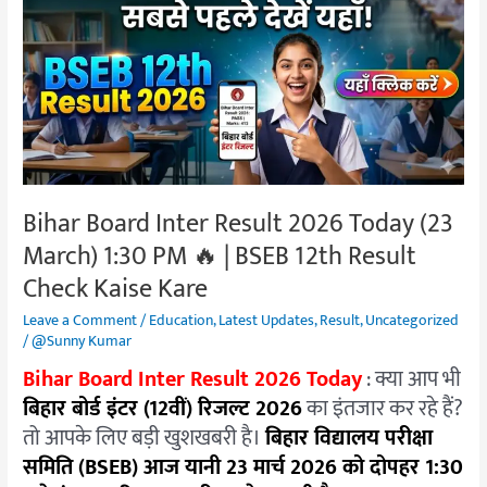
Inter
Result
2026
Today
(23
March)
1:30
PM
Bihar Board Inter Result 2026 Today (23
🔥
March) 1:30 PM 🔥 | BSEB 12th Result
|
BSEB
Check Kaise Kare
12th
Leave a Comment
/
Education
,
Latest Updates
,
Result
,
Uncategorized
Result
/
@Sunny Kumar
Check
Bihar Board Inter Result 2026 Today
: क्या आप भी
Kaise
बिहार बोर्ड इंटर (12वीं) रिजल्ट 2026
का इंतजार कर रहे हैं?
Kare
तो आपके लिए बड़ी खुशखबरी है।
बिहार विद्यालय परीक्षा
समिति (BSEB) आज यानी 23 मार्च 2026 को दोपहर 1:30