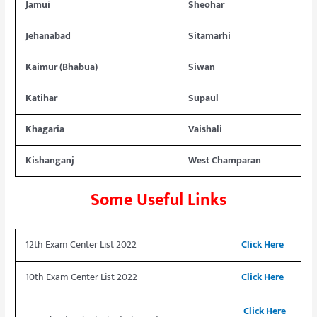
Jamui
Sheohar
Jehanabad
Sitamarhi
Kaimur (Bhabua)
Siwan
Katihar
Supaul
Khagaria
Vaishali
Kishanganj
West Champaran
Some Useful Links
12th Exam Center List 2022
Click Here
10th Exam Center List 2022
Click Here
Click Here