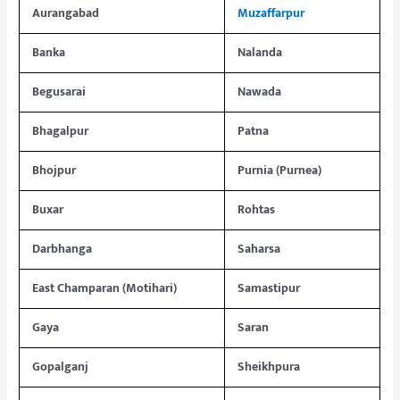
Aurangabad
Muzaffarpur
Banka
Nalanda
Begusarai
Nawada
Bhagalpur
Patna
Bhojpur
Purnia (Purnea)
Buxar
Rohtas
Darbhanga
Saharsa
East Champaran (Motihari)
Samastipur
Gaya
Saran
Gopalganj
Sheikhpura