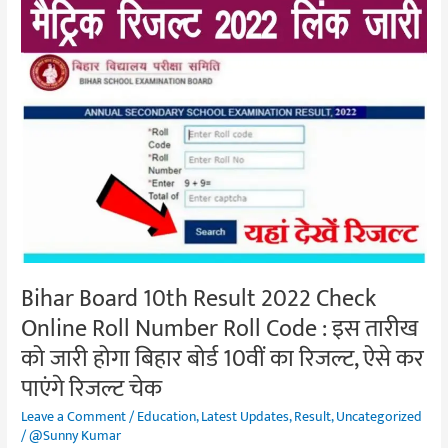
Bihar
Board
10th
Result
2022
Check
Online
Roll
Number
Roll
Code
:
Bihar Board 10th Result 2022 Check
इस
Online Roll Number Roll Code : इस तारीख
तारीख
को जारी होगा बिहार बोर्ड 10वीं का रिजल्ट, ऐसे कर
को
जारी
पाएंगे रिजल्ट चेक
होगा
Leave a Comment
/
Education
,
Latest Updates
,
Result
,
Uncategorized
बिहार
/
@Sunny Kumar