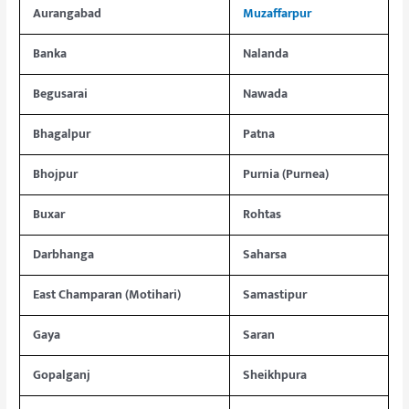
Aurangabad
Muzaffarpur
Banka
Nalanda
Begusarai
Nawada
Bhagalpur
Patna
Bhojpur
Purnia (Purnea)
Buxar
Rohtas
Darbhanga
Saharsa
East Champaran (Motihari)
Samastipur
Gaya
Saran
Gopalganj
Sheikhpura