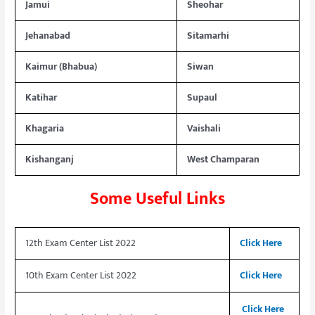
Jamui
Sheohar
Jehanabad
Sitamarhi
Kaimur (Bhabua)
Siwan
Katihar
Supaul
Khagaria
Vaishali
Kishanganj
West Champaran
Some Useful Links
12th Exam Center List 2022
Click Here
10th Exam Center List 2022
Click Here
Click Here