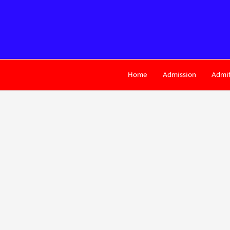
Skip
to
content
Home
Admission
Admit