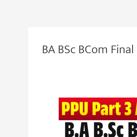
BA BSc BCom Final
Patliputra
University
Part
3
Admit