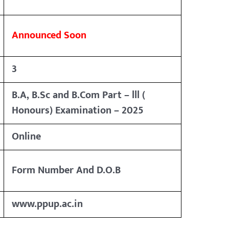
Announced Soon
3
B.A, B.Sc and B.Com Part – lll (
Honours) Examination – 2025
Online
Form Number And D.O.B
www.ppup.ac.in