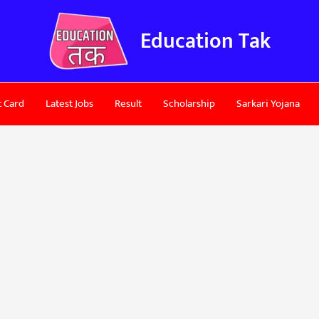
Education Tak
 Card
Latest Jobs
Result
Scholarship
Sarkari Yojana