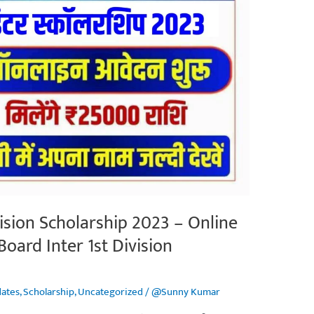
vision Scholarship 2023 – Online
 Board Inter 1st Division
dates
,
Scholarship
,
Uncategorized
/
@Sunny Kumar