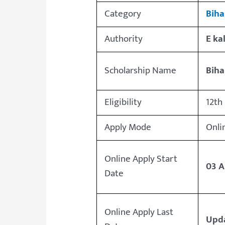
Category
Biha
Authority
E ka
Scholarship Name
Biha
Eligibility
12th
Apply Mode
Onli
Online Apply Start
03 A
Date
Online Apply Last
Upd