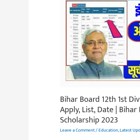
Scholarship
2023
–
Online
Apply,
List,
Date
|
Bihar
Board
Inter
Bihar Board 12th 1st Di
1st
Apply, List, Date | Bihar
Division
Scholarship 2023
Scholarship
2023
Leave a Comment
/
Education
,
Latest Up