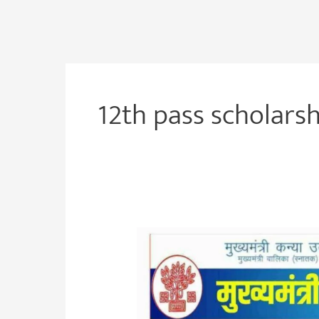
12th pass scholarsh
Bihar
Board
12th
1st
Division