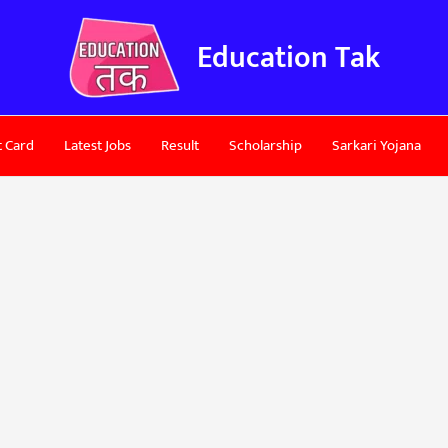
Education Tak
 Card
Latest Jobs
Result
Scholarship
Sarkari Yojana