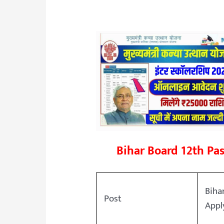
Bihar Board 12th Pa
Biha
Post
Appl