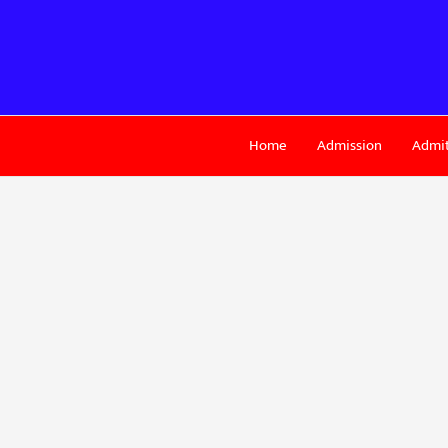
Skip
to
content
Home
Admission
Admit