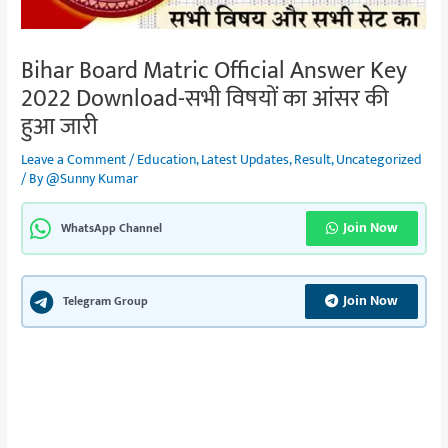
Bihar Board Matric Official Answer Key
2022 Download-सभी विषयों का आंसर की
हुआ जारी
Leave a Comment
/
Education
,
Latest Updates
,
Result
,
Uncategorized
/ By
@Sunny Kumar
Join Now
WhatsApp Channel
Join Now
Telegram Group