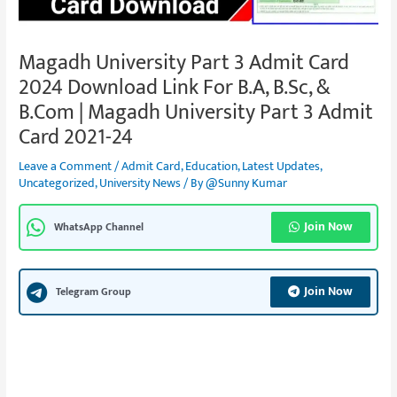
Magadh University Part 3 Admit Card
2024 Download Link For B.A, B.Sc, &
B.Com | Magadh University Part 3 Admit
Card 2021-24
Leave a Comment
/
Admit Card
,
Education
,
Latest Updates
,
Uncategorized
,
University News
/ By
@Sunny Kumar
Join Now
WhatsApp Channel
Join Now
Telegram Group