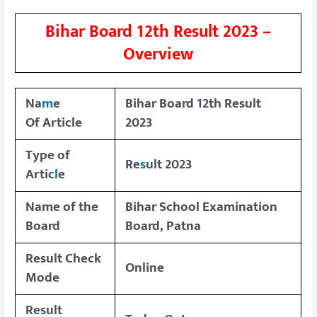
Bihar Board 12th Result 2023 –
Overview
Na
m
e
Bihar Board 12th Result
Of Article
2023
Type of
Re
s
ult 2023
Artic
l
e
Name of the
Bihar School Examination
Board
Board, Patna
Result Check
Online
Mode
Result