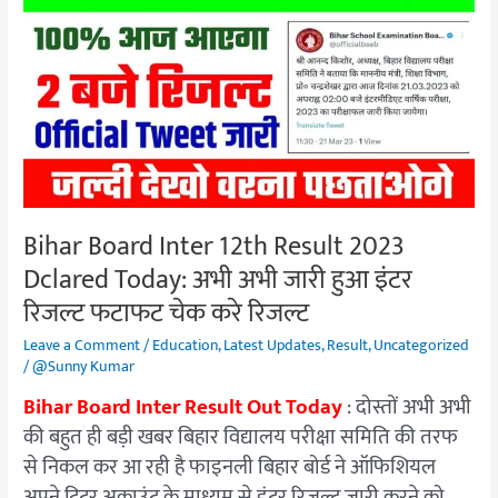
Inter
12th
Result
2023
Dclared
Today:
अभी
अभी
Bihar Board Inter 12th Result 2023
जारी
Dclared Today: अभी अभी जारी हुआ इंटर
हुआ
इंटर
रिजल्ट फटाफट चेक करे रिजल्ट
रिजल्ट
Leave a Comment
/
Education
,
Latest Updates
,
Result
,
Uncategorized
फटाफट
/
@Sunny Kumar
चेक
Bihar Board Inter Result Out Today
: दोस्तों अभी अभी
करे
की बहुत ही बड़ी खबर बिहार विद्यालय परीक्षा समिति की तरफ
रिजल्ट
से निकल कर आ रही है फाइनली बिहार बोर्ड ने ऑफिशियल
अपने ट्विटर अकाउंट के माध्यम से इंटर रिजल्ट जारी करने को