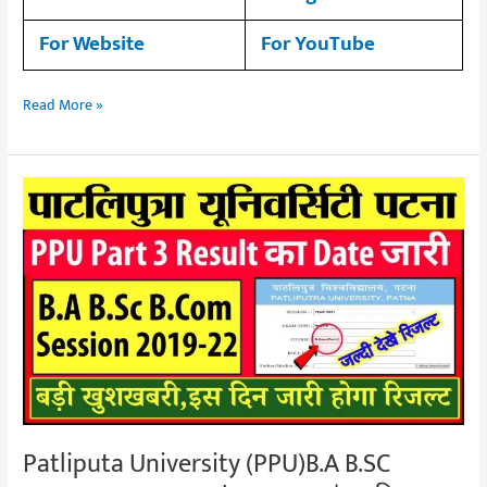
For Website
For YouTube
Read More »
Patliputa
University
(PPU)B.A
B.SC
B.COM
Part
3
Result
2019-
22
Patliputa University (PPU)B.A B.SC
|