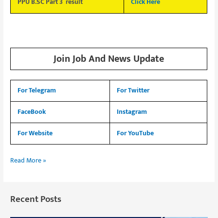
PPU B.SC Part 3 result
Click Here
Join Job And News Update
For Telegram
For Twitter
FaceBook
Instagram
For Website
For YouTube
Read More »
Recent Posts