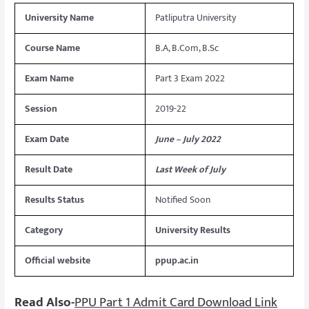
University Name
Patliputra University
Course Name
B.A, B.Com, B.Sc
Exam Name
Part 3 Exam 2022
Session
2019-22
Exam Date
June – July 2022
Result Date
Last Week of July
Results Status
Notified Soon
Category
University Results
Official website
ppup.ac.in
Read Also-
PPU Part 1 Admit Card Download Link