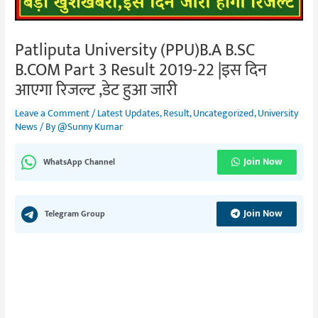
Patliputa University (PPU)B.A B.SC
B.COM Part 3 Result 2019-22 |इस दिन
आएगा रिजल्ट ,डेट हुआ जारी
Leave a Comment
/
Latest Updates
,
Result
,
Uncategorized
,
University
News
/ By
@Sunny Kumar
Join Now
WhatsApp Channel
Join Now
Telegram Group