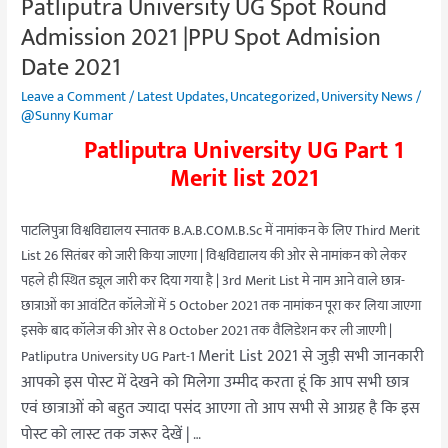
Patliputra University UG Spot Round
Patliputra
Patliputra
University
University
Admission 2021 |PPU Spot Admision
UG
UG
Date 2021
Spot
Spot
Leave a Comment
/
Latest Updates
,
Uncategorized
,
University News
/
Round
Round
@Sunny Kumar
Admission
Admission
Patliputra University UG Part 1
2021
2021
Merit list 2021
|PPU
|PPU
Spot
Spot
Admision
Admision
पाटलिपुत्रा विश्वविद्यालय स्नातक B.A.B.COM.B.Sc में नामांकन के लिए Third Merit
Date
Date
List 26 सितंबर को जारी किया जाएगा | विश्वविद्यालय की ओर से नामांकन को लेकर
2021
2021
पहले ही स्थित ड्यूल जारी कर दिया गया है | 3rd Merit List मे नाम आने वाले छात्र-
छात्राओं का आवंटित कॉलेजों में 5 October 2021 तक नामांकन पूरा कर लिया जाएगा
इसके बाद कॉलेज की ओर से 8 October 2021 तक वैलिडेशन कर ली जाएगी |
Merit List 2021 से जुड़ी सभी जानकारी
Patliputra University UG Part-1
आपको इस पोस्ट में देखने को मिलेगा उम्मीद करता हूं कि आप सभी छात्र
एवं छात्राओं को बहुत ज्यादा पसंद आएगा तो आप सभी से आग्रह है कि इस
पोस्ट को लास्ट तक जरूर देखें |
…