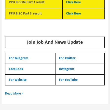
PPU B.COM Part 3 result
Click Here
PPU B.SC Part 3 result
Click Here
Join Job And News Update
For Telegram
For Twitter
FaceBook
Instagram
For Website
For YouTube
Read More »