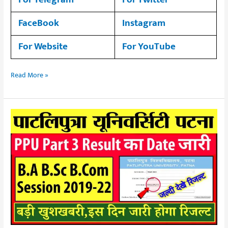
FaceBook
Instagram
For Website
For YouTube
Read More »
Patliputa
University
(PPU)B.A
B.SC
B.COM
Part
3
Result
2019-