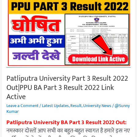
Patliputra
University
Part
3
Result
2022
Out|PPU
BA
Part
3
Patliputra University Part 3 Result 2022
Result
Out|PPU BA Part 3 Result 2022 Link
2022
Link
Active
Active
Leave a Comment
/
Latest Updates
,
Result
,
University News
/
@Sunny
Kumar
Patliputra University BA Part 3 Result 2022 Out:
नमस्कार दोस्तों आप सभी का बहुत-बहुत स्वागत है हमारे इस नए