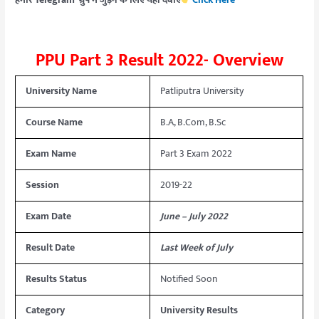
हमारे Telegram ग्रुप में जुड़ने के लिए यहाँ दबाएँ
Click Here
PPU Part 3 Result 2022- Overview
University Name
Patliputra University
Course Name
B.A, B.Com, B.Sc
Exam Name
Part 3 Exam 2022
Session
2019-22
Exam Date
June – July 2022
Result Date
Last Week of July
Results Status
Notified Soon
Category
University Results