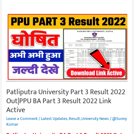
Patliputra
University
Part
3
Result
2022
Out|PPU
BA
Part
3
Patliputra University Part 3 Result 2022
Result
Out|PPU BA Part 3 Result 2022 Link
2022
Link
Active
Active
Leave a Comment
/
Latest Updates
,
Result
,
University News
/
@Sunny
Kumar