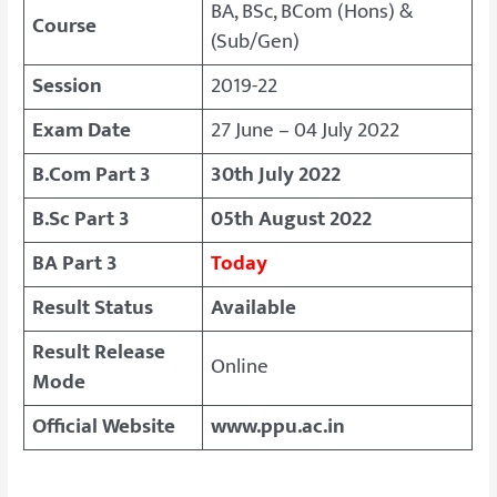
BA, BSc, BCom (Hons) &
Course
(Sub/Gen)
Session
2019-22
Exam Date
27 June – 04 July 2022
B.Com Part 3
30th July 2022
B.Sc Part 3
05th August 2022
BA Part 3
Today
Result Status
Available
Result Release
Online
Mode
Official Website
www.ppu.ac.in