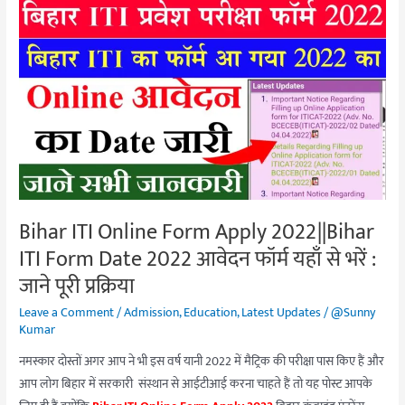
Bihar
ITI
Online
Form
Apply
2022||Bihar
ITI
Form
Date
2022
Bihar ITI Online Form Apply 2022||Bihar
आवेदन
ITI Form Date 2022 आवेदन फॉर्म यहाँ से भरें :
फॉर्म
यहाँ
जाने पूरी प्रक्रिया
से
Leave a Comment
/
Admission
,
Education
,
Latest Updates
/
@Sunny
भरें
Kumar
:
नमस्कार दोस्तों अगर आप ने भी इस वर्ष यानी 2022 में मैट्रिक की परीक्षा पास किए हैं और
जाने
आप लोग बिहार में सरकारी संस्थान से आईटीआई करना चाहते हैं तो यह पोस्ट आपके
पूरी