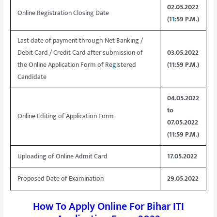
02.05.2022
Online Registration Closing Date
(1
1
:59 P.M.)
Last date of payment through Net Banking /
Debit Card / Credit Card after submission of
03.05.2022
the Online Application Form of Re
g
istered
(11:59 P.M.)
Candidate
04.05.2022
to
Online Editing of Application Form
07.05.2022
(11:59 P.M.)
Uploading of Online Admit Card
17
.
05.2022
Proposed Date of Examination
29.05.2022
How To Apply Online For Bihar ITI