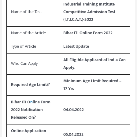
Industrial Training Institute
Name of the Test
Competitive Admission Test
(I.T.I.C.A.T.)-2022
Name of the Article
Bihar ITI Online Form 2022
Type of Article
Latest Update
All Eligible Applicant of India Can
Who Can Apply
Apply.
Minimum Age Limit Required –
Required Age Limit\?
17 Yrs
Bihar ITI O
n
line Form
2022 Notification
04.04.2022
Released On?
Online Application
05.04.2022