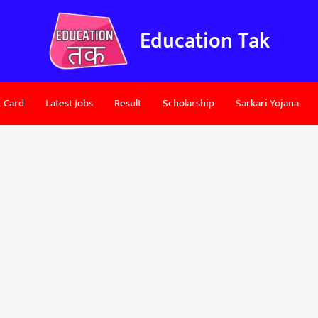
Education Tak
 Card
Latest Jobs
Result
Scholarship
Sarkari Yojana