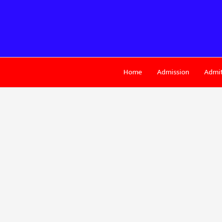
Skip
to
content
Home
Admission
Admit