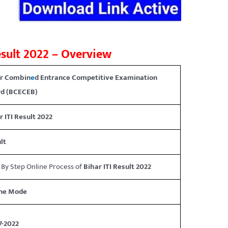
esult 2022 – Overview
ar Combin
e
d Entrance Competitive Examination
d (BCECEB)
r ITI Result 2022
lt
 By Step Online Process of
Bihar ITI Result 2022
ine Mode
7-2022