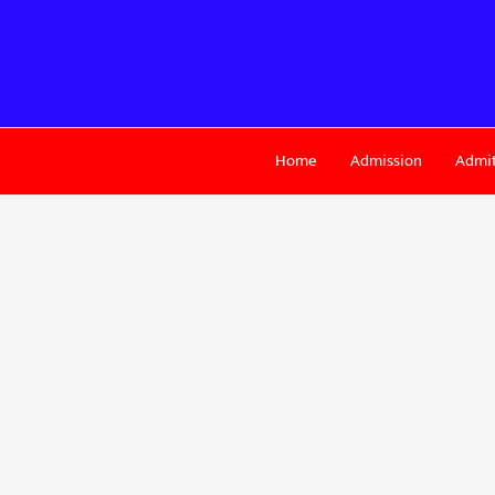
Skip
to
content
Home
Admission
Admit