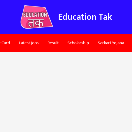
Education Tak
 Card
Latest Jobs
Result
Scholarship
Sarkari Yojana