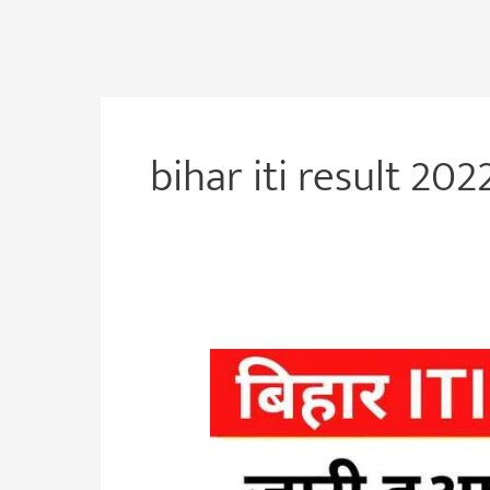
bihar iti result 20
Bihar
ITI
Result
2022
हुआ