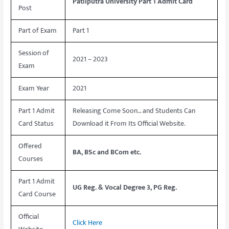
Patliputra University Part 1 Admit Card
Post
Part of Exam
Part 1
Session of
2021 – 2023
Exam
Exam Year
2021
Part 1 Admit
Releasing Come Soon… and Students Can
Card Status
Download it From Its Official Website.
Offered
BA, BSc and BCom etc.
Courses
Part 1 Admit
UG Reg. & Vocal Degree 3, PG Reg.
Card Course
Official
Click Here