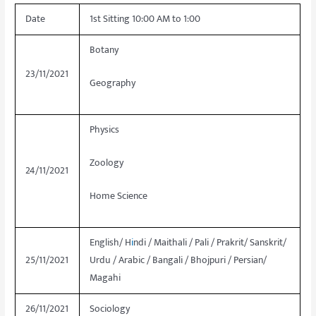
Date
1st Sitting 10:00 AM to 1:00
Botany
23/11/2021
Geography
Physics
Zoology
24/11/2021
Home Science
English/ H
i
ndi / Maithali / Pali / Prakrit/ Sanskrit/
25/11/2021
Urdu / Arabic / Bangali / Bhojpuri / Persian/
Magahi
26/11/2021
Sociology