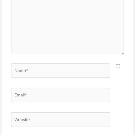
Name*
Email*
Website