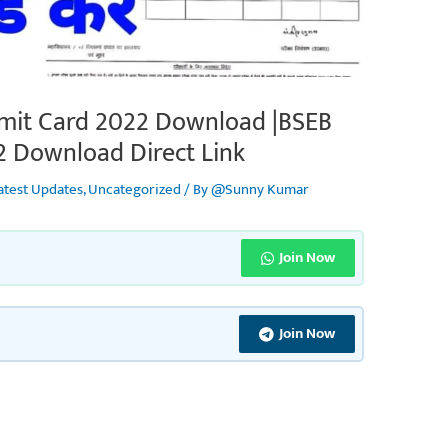
dmit Card 2022 Download |BSEB
2 Download Direct Link
atest Updates
,
Uncategorized
/ By
@Sunny Kumar
Join Now
Join Now