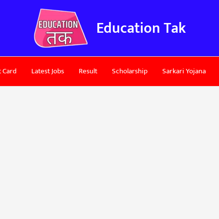
Education Tak
 Card
Latest Jobs
Result
Scholarship
Sarkari Yojana