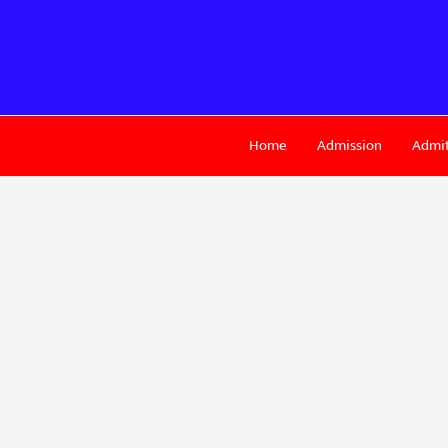
Skip
to
content
Home
Admission
Admit