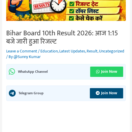
Bihar Board 10th Result 2026: आज 1:15
बजे जारी हुआ रिजल्ट
Leave a Comment
/
Education
,
Latest Updates
,
Result
,
Uncategorized
/ By
@Sunny Kumar
Join Now
WhatsApp Channel
Join Now
Telegram Group