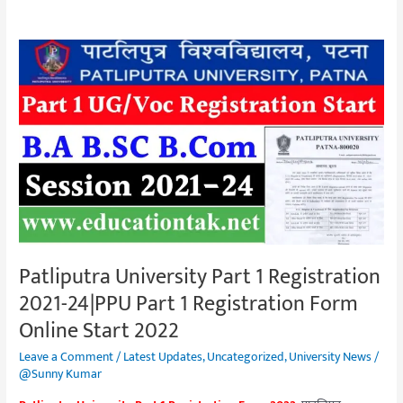
Patliputra
University
Part
1
Registration
2021-
24|PPU
Part
1
Registration
Patliputra University Part 1 Registration
Form
2021-24|PPU Part 1 Registration Form
Online
Start
Online Start 2022
2022
Leave a Comment
/
Latest Updates
,
Uncategorized
,
University News
/
@Sunny Kumar