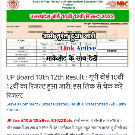
UP
Board
10th
12th
Result
:
यूपी
बोर्ड
10वीं
12वीं
UP Board 10th 12th Result : यूपी बोर्ड 10वीं
का
12वीं का रिजल्ट हुआ जारी, इस लिंक से चेक करें
रिजल्ट
हुआ
रिजल्ट
जारी,
Leave a Comment
/
Latest Updates
,
Result
,
Uncategorized
/
@Sunny
इस
Kumar
लिंक
UP Board 10th 12th Result 2022 Date
: हेलो नमस्कार दोस्तों आप सभी छात्र
से
और छात्राओं का एक बार फिर से नए आर्टिकल में बहुत-बहुत स्वागत करता हूं दोस्तों क्या
चेक