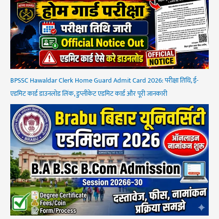
BPSSC Hawaldar Clerk Home Guard Admit Card 2026: परीक्षा तिथि, ई-
एडमिट कार्ड डाउनलोड लिंक, डुप्लीकेट एडमिट कार्ड और पूरी जानकारी