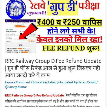
RRC
Railway
Group
D
Fee
Refund
Update
|
ग्रुप
डी
RRC Railway Group D Fee Refund Update
फीस
| ग्रुप डी फीस रिफंड आज से हुआ शुरू जिसका नहीं
रिफंड
आज
आया जल्दी करे ये काम
से
Leave a Comment
/
Education
,
Latest Jobs
,
Latest Updates
,
Result
/
हुआ
@Sunny Kumar
शुरू
RRC Railway Group D Fee Refund Update
: रेलवे बोर्ड के द्वारा ग्रुप डी का
जिसका
परीक्षा की आयोजन सफलतापूर्वक करा ली गई है और आप सभी को पता ही होगा जब
नहीं